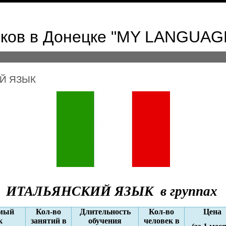
ыков в Донецке "MY LANGUAG
Й ЯЗЫК
ИТАЛЬЯНСКИЙ
ЯЗЫК
в группах
емый
Кол-во
Длительность
Кол-во
Цена
к
занятий в
обучения
человек в