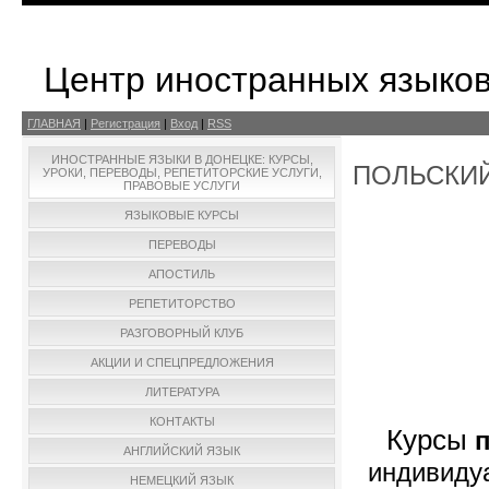
Центр иностранных языко
ГЛАВНАЯ
|
Регистрация
|
Вход
|
RSS
ИНОСТРАННЫЕ ЯЗЫКИ В ДОНЕЦКЕ: КУРСЫ,
ПОЛЬСКИ
УРОКИ, ПЕРЕВОДЫ, РЕПЕТИТОРСКИЕ УСЛУГИ,
ПРАВОВЫЕ УСЛУГИ
ЯЗЫКОВЫЕ КУРСЫ
ПЕРЕВОДЫ
АПОСТИЛЬ
РЕПЕТИТОРСТВО
РАЗГОВОРНЫЙ КЛУБ
АКЦИИ И СПЕЦПРЕДЛОЖЕНИЯ
ЛИТЕРАТУРА
КОНТАКТЫ
Курсы
АНГЛИЙСКИЙ ЯЗЫК
индивиду
НЕМЕЦКИЙ ЯЗЫК